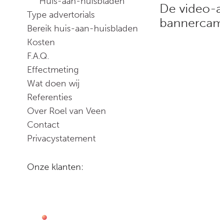
Huis-aan-huisbladen
De video-a
Type advertorials
bannerca
Bereik huis-aan-huisbladen
Kosten
F.A.Q.
Effectmeting
Wat doen wij
Referenties
Over Roel van Veen
Contact
Privacystatement
Onze klanten: